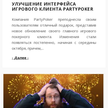
УЛУЧШЕНИЕ ИНТЕРФЕЙСА
ИГРОВОГО КЛИЕНТА PARTYPOKER
Компания PartyPoker преподнесла своим
пользователям отличный подарок, представив
новое обновление своего главного игрового
покерного клиента. Изменения стали
появляться постепенно, начиная с середины
октября, причем,...
- Далее -