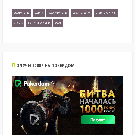
888POKER
PARTY
PARTYPOKER
POKERDOM
POKERMATCH
STARS
TRITON POKER
WPT
П
ОЛУЧИ 1000Р НА ПОКЕРДОМ!