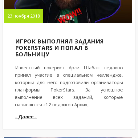
23 ноября 2018
ИГРОК ВЫПОЛНЯЛ ЗАДАНИЯ
POKERSTARS И ПОПАЛ В
БОЛЬНИЦУ
Известный покерист Арли Шабан недавно
принял участие в специальном челлендже,
который для него подготовили организаторы
платформы PokerStars. За успешное
выполнение всех заданий, которые
называются «12 подвигов Арли»,...
- Далее -