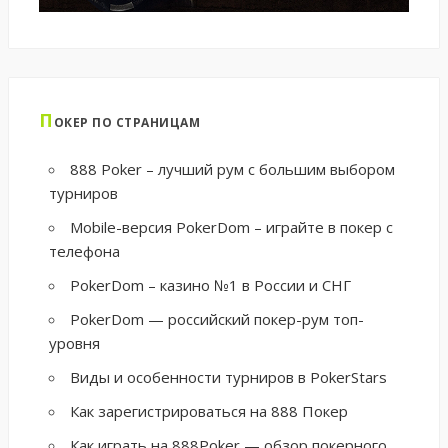
П
ОКЕР ПО СТРАНИЦАМ
888 Poker – лучший рум с большим выбором
турниров
Mobile-версия PokerDom – играйте в покер с
телефона
PokerDom – казино №1 в России и СНГ
PokerDom — российский покер-рум топ-
уровня
Виды и особенности турниров в PokerStars
Как зарегистрироваться на 888 Покер
Как играть на 888Poker — обзор покерного