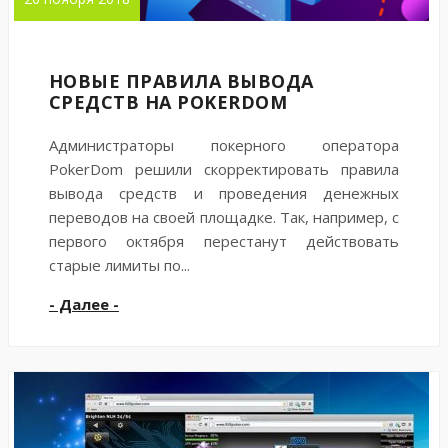
НОВЫЕ ПРАВИЛА ВЫВОДА
СРЕДСТВ НА POKERDOM
Администраторы покерного оператора
PokerDom решили скорректировать правила
вывода средств и проведения денежных
переводов на своей площадке. Так, например, с
первого октября перестанут действовать
старые лимиты по...
- Далее -