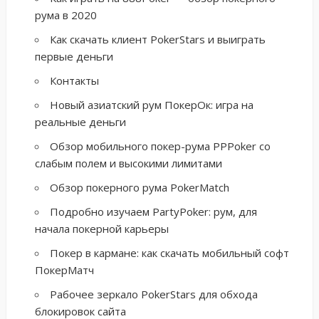
рума в 2020
Как скачать клиент PokerStars и выиграть
первые деньги
Контакты
Новый азиатский рум ПокерОк: игра на
реальные деньги
Обзор мобильного покер-рума PPPoker со
слабым полем и высокими лимитами
Обзор покерного рума PokerMatch
Подробно изучаем PartyPoker: рум, для
начала покерной карьеры
Покер в кармане: как скачать мобильный софт
ПокерМатч
Рабочее зеркало PokerStars для обхода
блокировок сайта