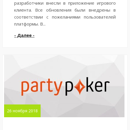
разработчики внесли в приложение игрового
клиента. Все обновления были внедрены в
соответствии с пожеланиями пользователей
платформы. В...
- Далее -
26 ноября 2018