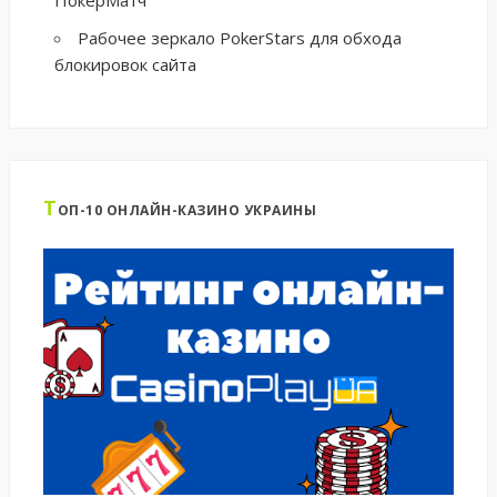
ПокерМатч
Рабочее зеркало PokerStars для обхода
блокировок сайта
Т
ОП-10 ОНЛАЙН-КАЗИНО УКРАИНЫ