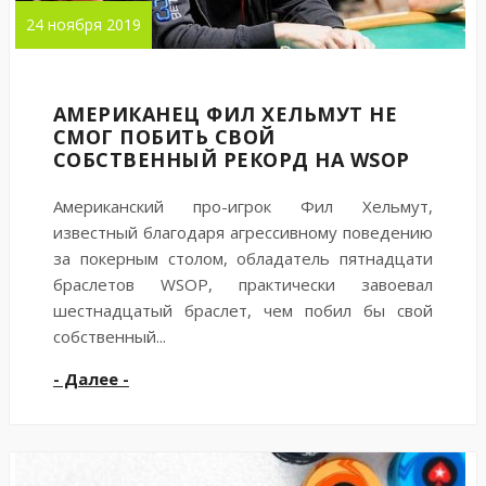
24 ноября 2019
АМЕРИКАНЕЦ ФИЛ ХЕЛЬМУТ НЕ
СМОГ ПОБИТЬ СВОЙ
СОБСТВЕННЫЙ РЕКОРД НА WSOP
Американский про-игрок Фил Хельмут,
известный благодаря агрессивному поведению
за покерным столом, обладатель пятнадцати
браслетов WSOP, практически завоевал
шестнадцатый браслет, чем побил бы свой
собственный...
- Далее -