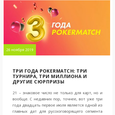
26 ноября 2019
ТРИ ГОДА POKERMATCH: ТРИ
ТУРНИРА, ТРИ МИЛЛИОНА И
ДРУГИЕ СЮРПРИЗЫ
21 – знаковое число не только для карт, но и
вообще. С недавних пор, точнее, вот уже три
года двадцать первое июля является одной из
главных дат для русскоговорящего сегмента