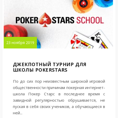
23 ноября 2019
ДЖЕКПОТНЫЙ ТУРНИР ДЛЯ
ШКОЛЫ POKERSTARS
По до сих пор неизвестным широкой игровой
общественности причинам покерная интернет-
школа Покер Старс в последнее время с
завидной регулярностью обрушивается, не
пуская в себя своих учеников, а обучающиеся в
ней...