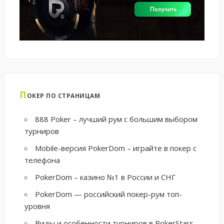
П
ОКЕР ПО СТРАНИЦАМ
888 Poker – лучший рум с большим выбором
турниров
Mobile-версия PokerDom – играйте в покер с
телефона
PokerDom – казино №1 в России и СНГ
PokerDom — российский покер-рум топ-
уровня
Виды и особенности турниров в PokerStars