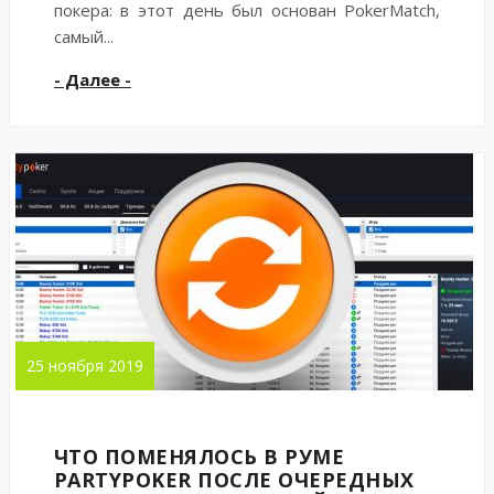
покера: в этот день был основан PokerMatch,
самый...
- Далее -
25 ноября 2019
ЧТО ПОМЕНЯЛОСЬ В РУМЕ
PARTYPOKER ПОСЛЕ ОЧЕРЕДНЫХ