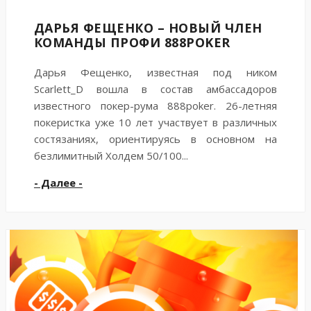
ДАРЬЯ ФЕЩЕНКО – НОВЫЙ ЧЛЕН
КОМАНДЫ ПРОФИ 888POKER
Дарья Фещенко, известная под ником
Scarlett_D вошла в состав амбассадоров
известного покер-рума 888poker. 26-летняя
покеристка уже 10 лет участвует в различных
состязаниях, ориентируясь в основном на
безлимитный Холдем 50/100...
- Далее -