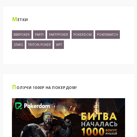
М
ЕТКИ
888POKER
PARTY
PARTYPOKER
POKERDOM
POKERMATCH
STARS
TRITON POKER
WPT
П
ОЛУЧИ 1000Р НА ПОКЕРДОМ!