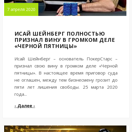
7 апреля 2020
ИСАЙ ШЕЙНБЕРГ ПОЛНОСТЬЮ
ПРИЗНАЛ ВИНУ В ГРОМКОМ ДЕЛЕ
«ЧЕРНОЙ ПЯТНИЦЫ»
Исай Шейнберг – основатель ПокерСтарс –
признал свою вину в громком деле «Черной
пятницы». В настоящее время приговор суда
не оглашен, между тем бизнесмену грозит до
пяти лет лишения свободы. 25 марта 2020
года...
- Далее -