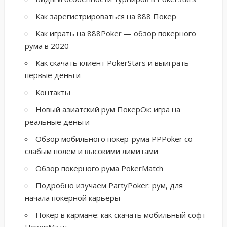
Как зарегистрироваться на 888 Покер
Как играть на 888Poker — обзор покерного
рума в 2020
Как скачать клиент PokerStars и выиграть
первые деньги
Контакты
Новый азиатский рум ПокерОк: игра на
реальные деньги
Обзор мобильного покер-рума PPPoker со
слабым полем и высокими лимитами
Обзор покерного рума PokerMatch
Подробно изучаем PartyPoker: рум, для
начала покерной карьеры
Покер в кармане: как скачать мобильный софт